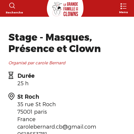
Menu
Recherche
Stage - Masques,
Présence et Clown
Organisé par carole Bernard
Durée
25 h
St Roch
35 rue St Roch
75001 paris
France
carolebernard.cb@gmail.com
0618653781