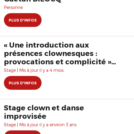
Personne
PLUS D'INFOS
« Une introduction aux
présences clownesques :
provocations et complicité »
avec Alan Fairbairn
Stage | Mis à jour il y a 4 mois.
PLUS D'INFOS
Stage clown et danse
improvisée
Stage | Mis à jour il y a environ 3 ans.