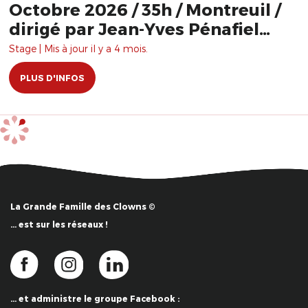
Octobre 2026 / 35h / Montreuil /
dirigé par Jean-Yves Pénafiel
(voix) et Fred Robbe (clown)
Stage | Mis à jour il y a 4 mois.
PLUS D'INFOS
La Grande Famille des Clowns ©
… est sur les réseaux !
… et administre le groupe Facebook :