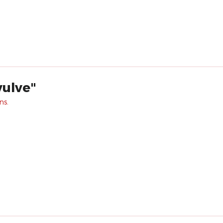
vulve"
ns.