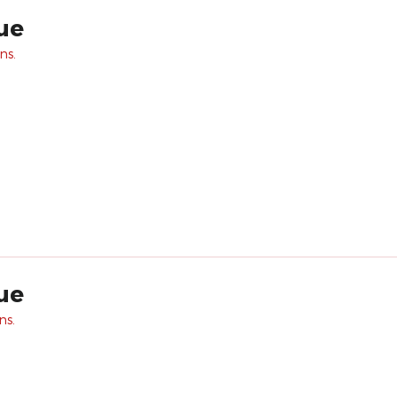
ue
ns.
ue
ns.