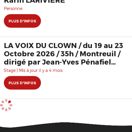
Personne
PLUS D'INFOS
LA VOIX DU CLOWN / du 19 au 23
Octobre 2026 / 35h / Montreuil /
dirigé par Jean-Yves Pénafiel
(voix) et Fred Robbe (clown)
Stage | Mis à jour il y a 4 mois.
PLUS D'INFOS