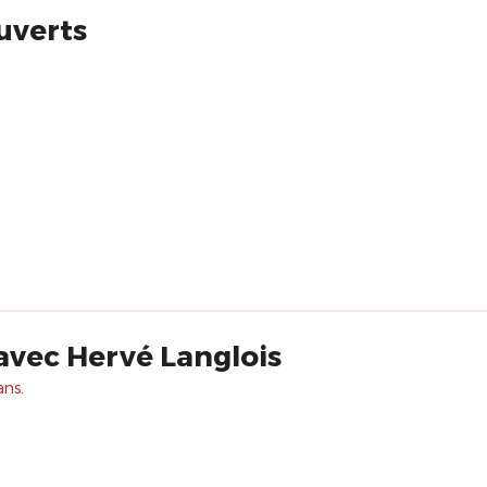
uverts
avec Hervé Langlois
ans.