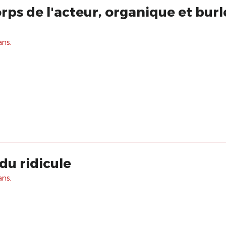
rps de l'acteur, organique et burl
ans.
 du ridicule
ans.