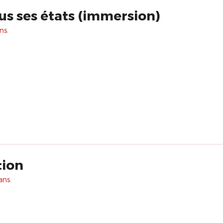
us ses états (immersion)
ns.
tion
ans.