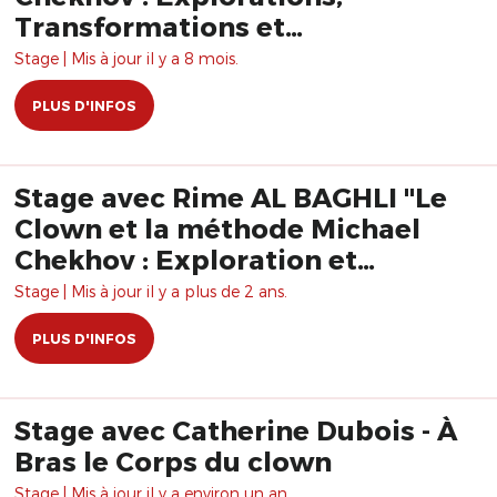
Transformations et
Rayonnement" avec Rime Al
Stage | Mis à jour il y a 8 mois.
Baghli
PLUS D'INFOS
Stage avec Rime AL BAGHLI "Le
Clown et la méthode Michael
Chekhov : Exploration et
Rayonnement"
Stage | Mis à jour il y a plus de 2 ans.
PLUS D'INFOS
Stage avec Catherine Dubois - À
Bras le Corps du clown
Stage | Mis à jour il y a environ un an.