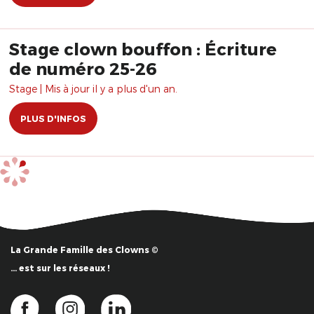
Stage clown bouffon : Écriture
de numéro 25-26
Stage | Mis à jour il y a plus d'un an.
PLUS D'INFOS
La Grande Famille des Clowns ©
… est sur les réseaux !