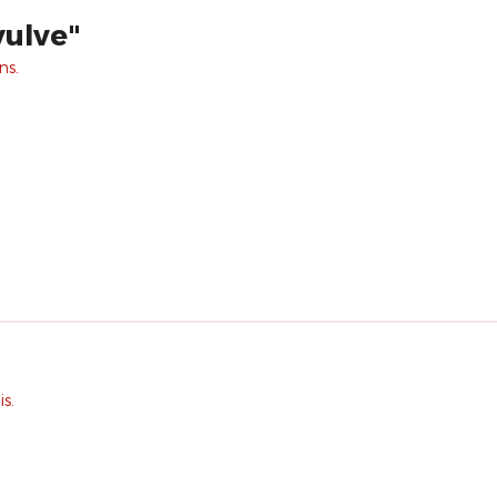
vulve"
ns.
s.