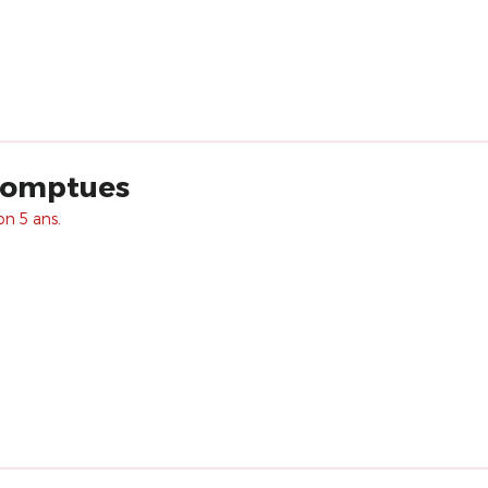
romptues
on 5 ans.