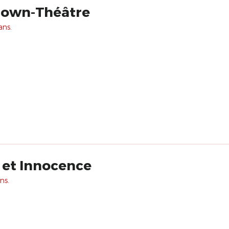
lown-Théâtre
ans.
et Innocence
ns.