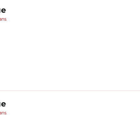
ue
ans.
ue
ans.