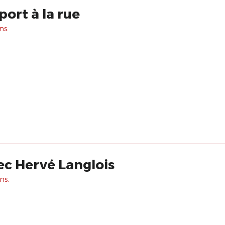
ort à la rue
ns.
ec Hervé Langlois
ns.