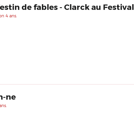
festin de fables - Clarck au Festiv
on 4 ans.
n-ne
ans.