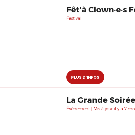
Fêt'à Clown·e·s F
Festival
PLUS D'INFOS
La Grande Soiré
Évènement | Mis à jour il y a 7 moi