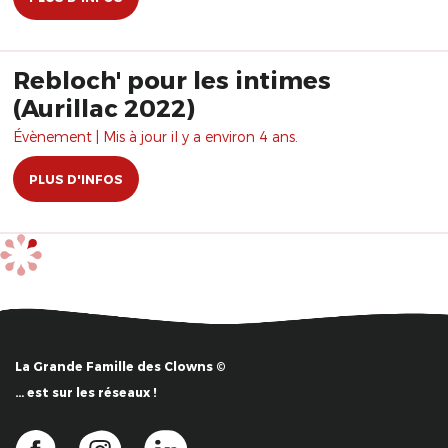
Rebloch' pour les intimes
(Aurillac 2022)
Évènement | Mis à jour il y a environ 4 ans.
PLUS D'INFOS
La Grande Famille des Clowns ©
… est sur les réseaux !