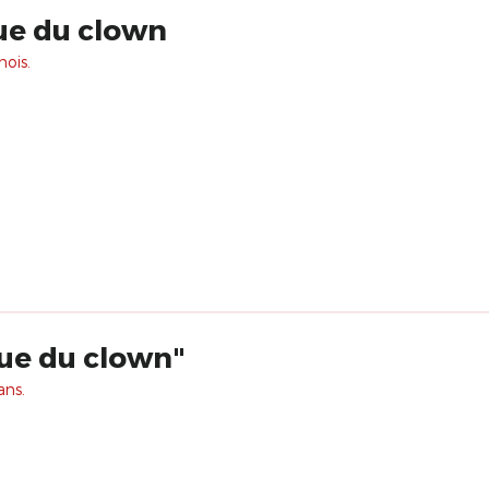
ue du clown
mois.
que du clown"
ans.