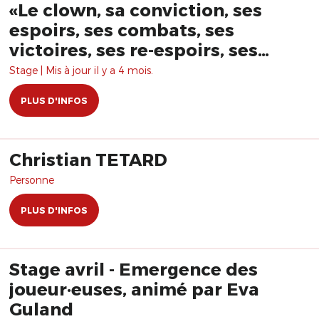
«Le clown, sa conviction, ses
espoirs, ses combats, ses
victoires, ses re-espoirs, ses
ratés, ses re-combats , ses re-
Stage | Mis à jour il y a 4 mois.
ratés, ses désespoirs, ses ruses,
PLUS D'INFOS
ses faux ratés, ses chemins de
traverses… » avec Christian
Tétard
Christian TETARD
Personne
PLUS D'INFOS
Stage avril - Emergence des
joueur·euses, animé par Eva
Guland