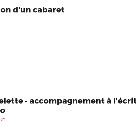
ion d'un cabaret
uelette - accompagnement à l'écri
ro
 an.