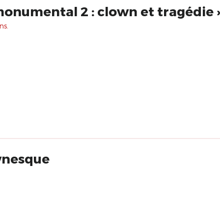
« De l'intime au monumental 2 : clown et tragédie
ns.
wnesque