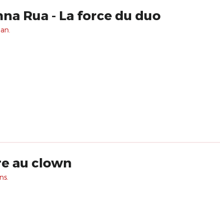
na Rua - La force du duo
 an.
e au clown
ns.