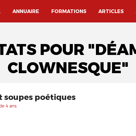
A
ANNUAIRE
FORMATIONS
ARTICLES
LTATS POUR "DÉA
CLOWNESQUE"
t soupes poétiques
de 4 ans.