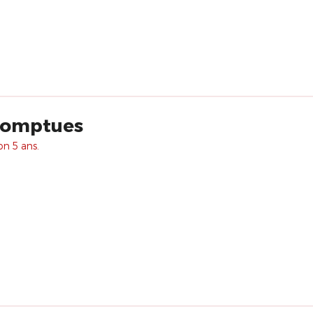
romptues
on 5 ans.