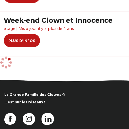
Week-end Clown et Innocence
Stage | Mis à jour il y a plus de 4 ans.
PLUS D'INFOS
La Grande Famille des Clowns ©
… est sur les réseaux !