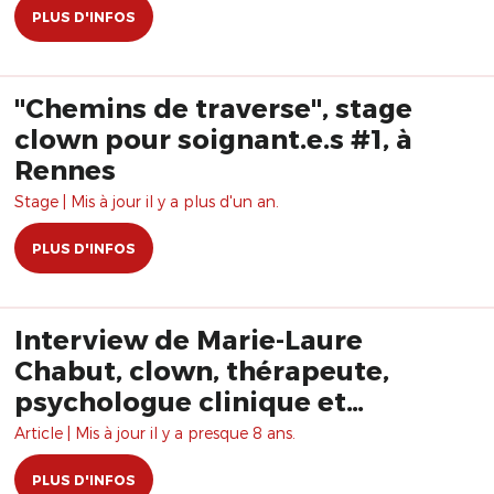
PLUS D'INFOS
"Chemins de traverse", stage
clown pour soignant.e.s #1, à
Rennes
Stage | Mis à jour il y a plus d'un an.
PLUS D'INFOS
Interview de Marie-Laure
Chabut, clown, thérapeute,
psychologue clinique et
psychanalyste
Article | Mis à jour il y a presque 8 ans.
PLUS D'INFOS