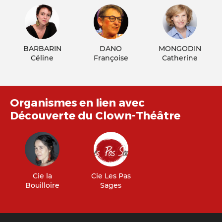
BARBARIN
DANO
MONGODIN
Céline
Françoise
Catherine
Organismes en lien avec
Découverte du Clown-Théâtre
Cie la
Cie Les Pas
Bouilloire
Sages