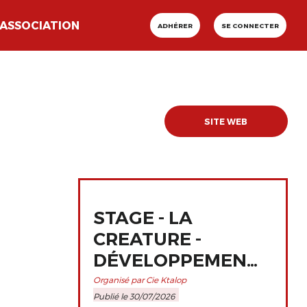
ASSOCIATION
ADHÉRER
SE CONNECTER
SITE WEB
STAGE - LA
CREATURE -
DÉVELOPPEMENT
ET
Organisé par Cie Ktalop
Publié le 30/07/2026
PERFECTIONNEMENT