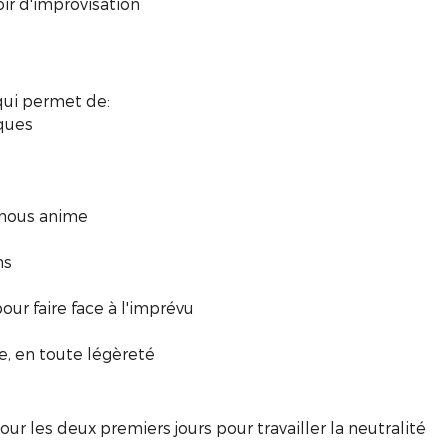
ir d'improvisation
s
 qui permet de:
iques
i nous anime
ns
pour faire face à l'imprévu
e, en toute légèreté
r les deux premiers jours pour travailler la neutralité