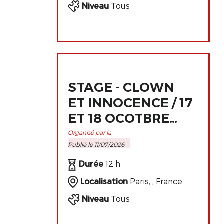
Niveau
Tous
STAGE - CLOWN
ET INNOCENCE / 17
ET 18 OCOTBRE
2026 À PARIS
Organisé par la
Publié le 11/07/2026
Durée
12 h
Localisation
Paris, , France
Niveau
Tous