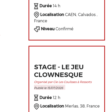
DE L'ART
Durée
14 h
CLOWNESQUE
Localisation
CAEN, Calvados ,
France
Niveau
Confirmé
STAGE - LE JEU
CLOWNESQUE
Organisé par Cie Les Coulisses à Ressorts
Publié le 15/07/2026
Durée
12 h
Localisation
Merlas, 38, France