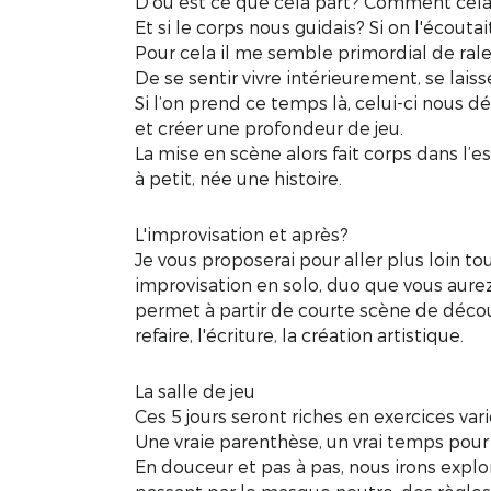
D’où est ce que cela part? Comment cela s
Et si le corps nous guidais? Si on l'écouta
Pour cela il me semble primordial de ralen
De se sentir vivre intérieurement, se laiss
Si l’on prend ce temps là, celui-ci nous dél
et créer une profondeur de jeu.
La mise en scène alors fait corps dans l’es
à petit, née une histoire.
L'improvisation et après?
Je vous proposerai pour aller plus loin to
improvisation en solo, duo que vous aurez a
permet à partir de courte scène de décou
refaire, l'écriture, la création artistique.
La salle de jeu
Ces 5 jours seront riches en exercices var
Une vraie parenthèse, un vrai temps pour 
En douceur et pas à pas, nous irons explo