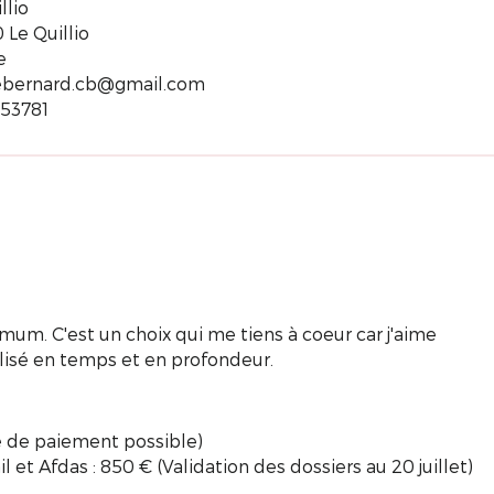
llio
 Le Quillio
e
ebernard.cb@gmail.com
53781
um. C'est un choix qui me tiens à coeur car j'aime
sé en temps et en profondeur.
té de paiement possible)
 et Afdas : 850 € (Validation des dossiers au 20 juillet)