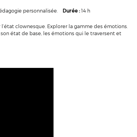
édagogie personnalisée.
Dur
é
e :
14 h
er l’état clownesque. Explorer la gamme des émotions.
on état de base, les émotions qui le traversent et