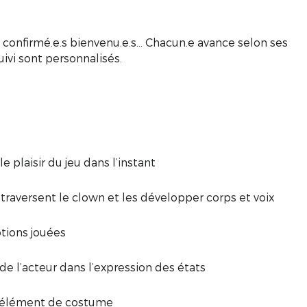
 confirmé.e.s bienvenu.e.s... Chacun.e avance selon ses
uivi sont personnalisés.
 plaisir du jeu dans l’instant
aversent le clown et les développer corps et voix
tions jouées
de l’acteur dans l’expression des états
n élément de costume