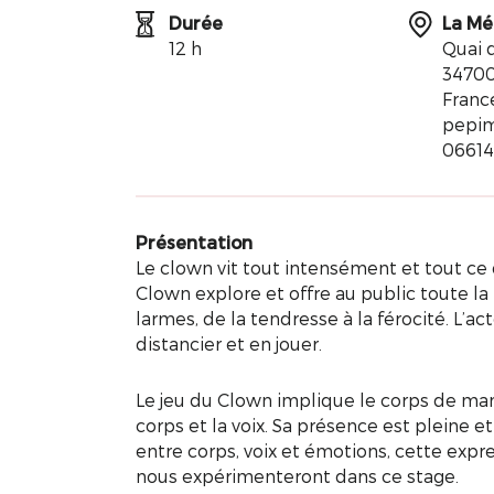
Durée
La Mé
12 h
Quai 
34700
Franc
pepi
0661
Présentation
Le clown vit tout intensément et tout ce qu’
Clown explore et offre au public toute la 
larmes, de la tendresse à la férocité. L’ac
distancier et en jouer.
Le jeu du Clown implique le corps de man
corps et la voix. Sa présence est pleine e
entre corps, voix et émotions, cette expre
nous expérimenteront dans ce stage.