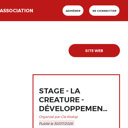
ASSOCIATION
ADHÉRER
SE CONNECTER
SITE WEB
STAGE - LA
CREATURE -
DÉVELOPPEMENT
ET
Organisé par Cie Ktalop
Publié le 30/07/2026
PERFECTIONNEMENT