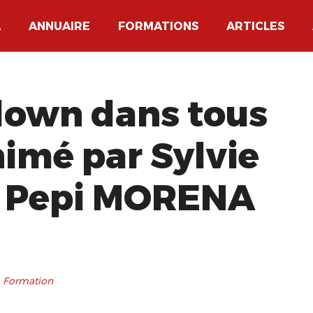
A
ANNUAIRE
FORMATIONS
ARTICLES
clown dans tous
nimé par Sylvie
 Pepi MORENA
 Formation