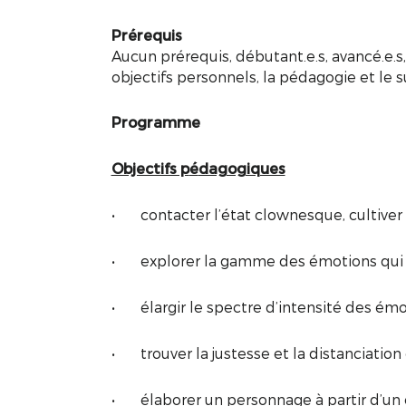
Prérequis
Aucun prérequis, débutant.e.s, avancé.e.s,
objectifs personnels, la pédagogie et le s
Programme
Objectifs p
é
dagogiques
• contacter l’état clownesque, cultiver le
• explorer la gamme des émotions qui tr
• élargir le spectre d’intensité des émo
• trouver la justesse et la distanciation 
• élaborer un personnage à partir d’u