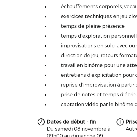
 échauffements corporels, vocau
 exercices techniques en jeu clo
 temps de pleine présence
 temps d’exploration personnel
 improvisations en solo, avec ou s
 direction de jeu, retours format
 travail en binôme pour une atten
 entretiens d’explicitation pour c
 reprise d’improvisation à partir d
 prise de notes et temps d’écriture
 captation vidéo par le binôme du
Dates de début - fin
Pris
Du samedi 08 novembre à
Autr
09h00 au dimanche 09