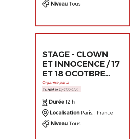
Niveau
Tous
STAGE - CLOWN
ET INNOCENCE / 17
ET 18 OCOTBRE
2026 À PARIS
Organisé par la
Publié le 11/07/2026
Durée
12 h
Localisation
Paris, , France
Niveau
Tous