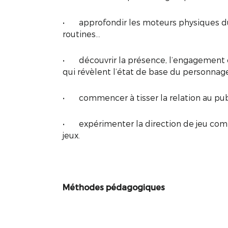
• approfondir les moteurs physiques du 
routines...
• découvrir la présence, l’engagement 
qui révèlent l’état de base du personnage
• commencer à tisser la relation au publ
• expérimenter la direction de jeu comm
jeux.
M
é
thodes p
é
dagogiques