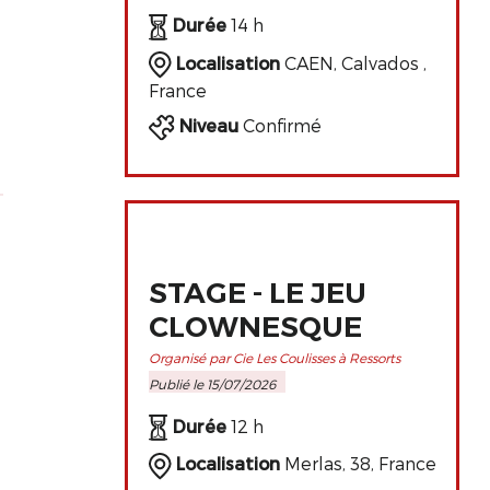
DE L'ART
Durée
14 h
CLOWNESQUE
Localisation
CAEN, Calvados ,
France
Niveau
Confirmé
STAGE - LE JEU
CLOWNESQUE
Organisé par Cie Les Coulisses à Ressorts
Publié le 15/07/2026
Durée
12 h
Localisation
Merlas, 38, France