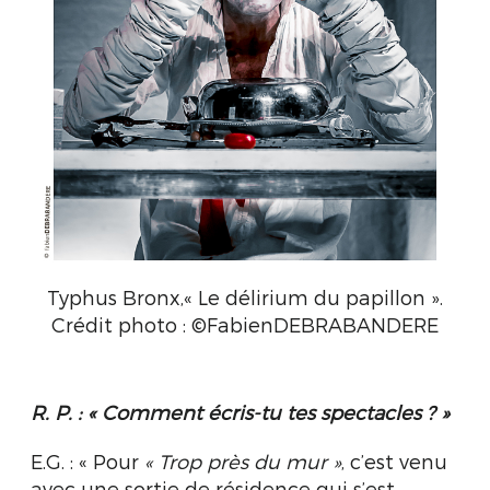
Typhus Bronx,« Le délirium du papillon ».
Crédit photo : ©FabienDEBRABANDERE
R. P. :
« Comment écris-tu tes spectacles ? »
E.G. : « Pour
« Trop près du mur »
, c’est venu
avec une sortie de résidence qui s’est