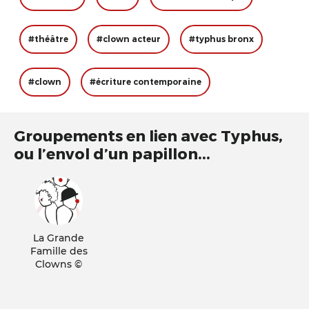
#théâtre
#clown acteur
#typhus bronx
#clown
#écriture contemporaine
Groupements en lien avec Typhus,
ou l’envol d’un papillon...
La Grande
Famille des
Clowns ©