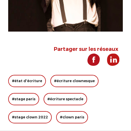
Partager sur les réseaux
#état d'écriture
#écriture clownesque
#stage paris
#écriture spectacle
#stage clown 2022
#clown paris