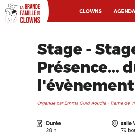
CLOWNS
AGEND
Stage - Stag
Présence... du
l'évènement
Organisé par Emma Ould Aoudia - Trame de Vi
Durée
salle 
28 h
79 bo