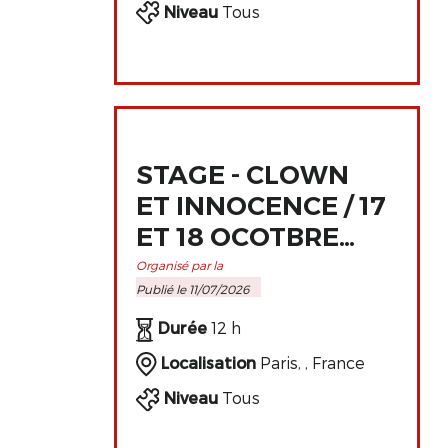
Niveau
Tous
e
STAGE - CLOWN
ET INNOCENCE / 17
ET 18 OCOTBRE
2026 À PARIS
Organisé par la
Publié le 11/07/2026
Durée
12 h
Localisation
Paris, , France
Niveau
Tous