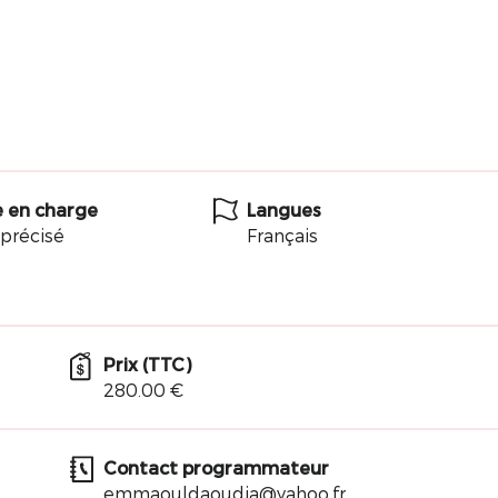
e en charge
Langues
précisé
Français
Prix (TTC)
280.00 €
Contact programmateur
emmaouldaoudia@yahoo.fr