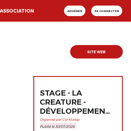
ASSOCIATION
ADHÉRER
SE CONNECTER
SITE WEB
STAGE - LA
CREATURE -
DÉVELOPPEMENT
ET
Organisé par Cie Ktalop
Publié le 30/07/2026
PERFECTIONNEMENT