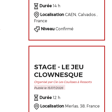
DE L'ART
Durée
14 h
CLOWNESQUE
Localisation
CAEN, Calvados ,
France
Niveau
Confirmé
STAGE - LE JEU
CLOWNESQUE
Organisé par Cie Les Coulisses à Ressorts
Publié le 15/07/2026
Durée
12 h
Localisation
Merlas, 38, France