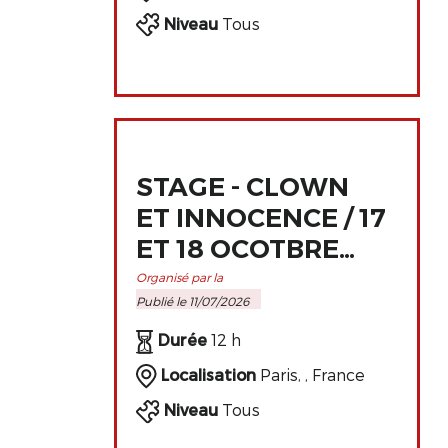
Niveau
Tous
STAGE - CLOWN
ET INNOCENCE / 17
ET 18 OCOTBRE
2026 À PARIS
Organisé par la
Publié le 11/07/2026
Durée
12 h
Localisation
Paris, , France
Niveau
Tous