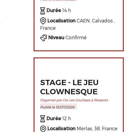
PERFECTIONNEMENT
DE L'ART
Durée
14 h
CLOWNESQUE
Localisation
CAEN, Calvados ,
France
Niveau
Confirmé
STAGE - LE JEU
CLOWNESQUE
Organisé par Cie Les Coulisses à Ressorts
Publié le 15/07/2026
Durée
12 h
Localisation
Merlas, 38, France