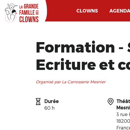
CLOWNS
AGEND
Formation - 
Ecriture et 
Organisé par La Carrosserie Mesnier
Durée
Théât
Mesni
60 h
3 rue
18200
Franc