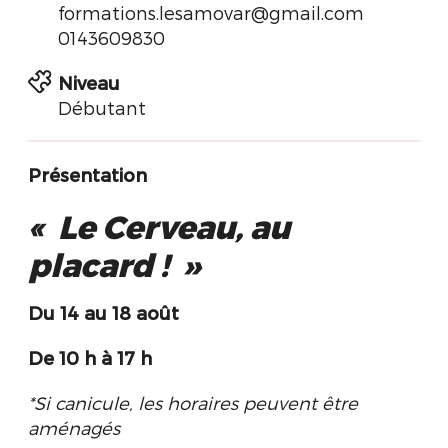
formations.lesamovar@gmail.com
0143609830
Niveau
Débutant
Présentation
«
Le Cerveau, au
placard !
»
Du 14 au 18 août
De 10 h à 17 h
*Si canicule, les horaires peuvent être
aménagés