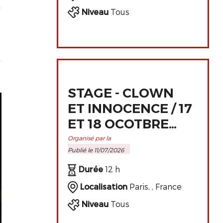
Niveau
Tous
STAGE - CLOWN
ET INNOCENCE / 17
ET 18 OCOTBRE
2026 À PARIS
Organisé par la
Publié le 11/07/2026
Durée
12 h
Localisation
Paris, , France
Niveau
Tous