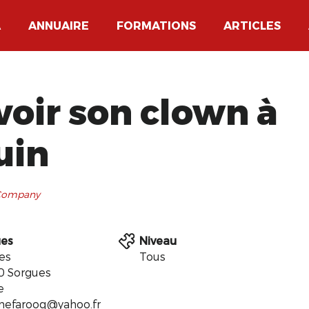
A
ANNUAIRE
FORMATIONS
ARTICLES
voir son clown à
uin
 Company
ues
Niveau
es
Tous
 Sorgues
e
nefarooq@yahoo.fr