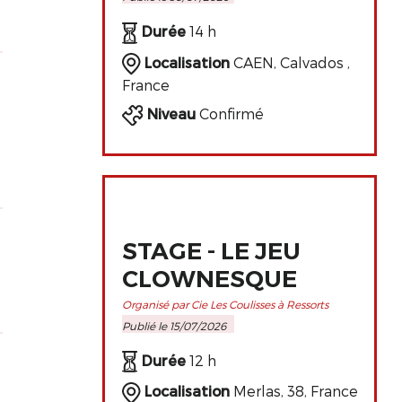
PERFECTIONNEMENT
DE L'ART
Durée
14 h
CLOWNESQUE
Localisation
CAEN, Calvados ,
France
Niveau
Confirmé
STAGE - LE JEU
CLOWNESQUE
Organisé par Cie Les Coulisses à Ressorts
Publié le 15/07/2026
Durée
12 h
Localisation
Merlas, 38, France