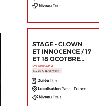
Niveau
Tous
STAGE - CLOWN
ET INNOCENCE / 17
ET 18 OCOTBRE
2026 À PARIS
Organisé par la
Publié le 11/07/2026
Durée
12 h
Localisation
Paris, , France
Niveau
Tous