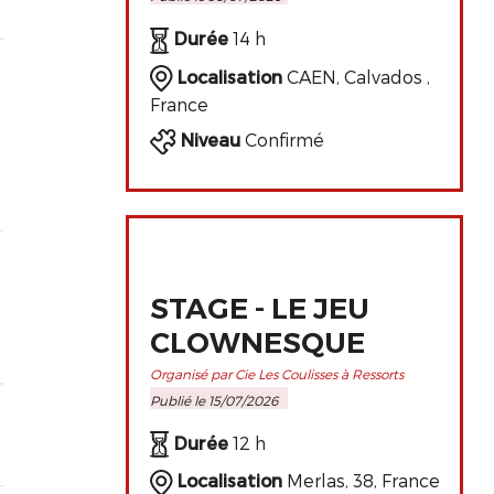
PERFECTIONNEMENT
DE L'ART
Durée
14 h
CLOWNESQUE
Localisation
CAEN, Calvados ,
France
Niveau
Confirmé
STAGE - LE JEU
CLOWNESQUE
Organisé par Cie Les Coulisses à Ressorts
Publié le 15/07/2026
Durée
12 h
Localisation
Merlas, 38, France