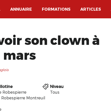
A
ANNUAIRE
FORMATIONS
ARTICLES
voir son clown à
n mars
glois
llotine
Niveau
ue Robespierre
Tous
 Robespierre Montreuil
e