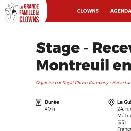
CLOWNS
AGEND
Stage - Rece
Montreuil e
Organisé par Royal Clown Company - Hervé Lan
Durée
La Gui
40 h
24, r
Métro
(93)
Franc