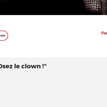
Pa
joie
Osez le clown !"