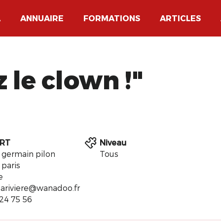
A
ANNUAIRE
FORMATIONS
ARTICLES
z le clown !"
RT
Niveau
e germain pilon
Tous
 paris
e
/lariviere@wanadoo.fr
 24 75 56