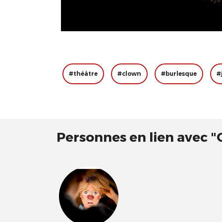
#théâtre
#clown
#burlesque
#
Personnes en lien avec ​"