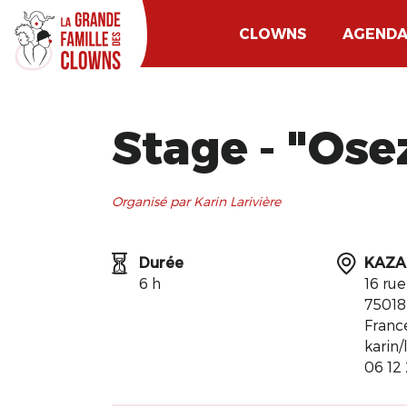
CLOWNS
AGEND
Stage - ​"Ose
Organisé par Karin Larivière
Durée
KAZA
6 h
16 ru
75018
Franc
karin
06 12