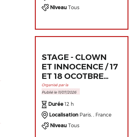
Niveau
Tous
STAGE - CLOWN
ET INNOCENCE / 17
ET 18 OCOTBRE
2026 À PARIS
Organisé par la
Publié le 11/07/2026
Durée
12 h
Localisation
Paris, , France
Niveau
Tous