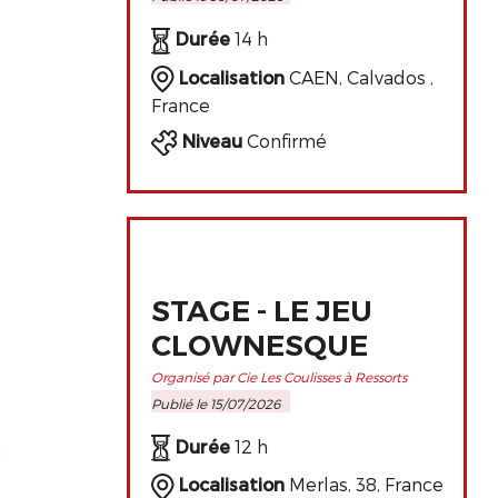
PERFECTIONNEMENT
DE L'ART
Durée
14 h
CLOWNESQUE
Localisation
CAEN, Calvados ,
France
Niveau
Confirmé
STAGE - LE JEU
CLOWNESQUE
Organisé par Cie Les Coulisses à Ressorts
Publié le 15/07/2026
Durée
12 h
n
Localisation
Merlas, 38, France