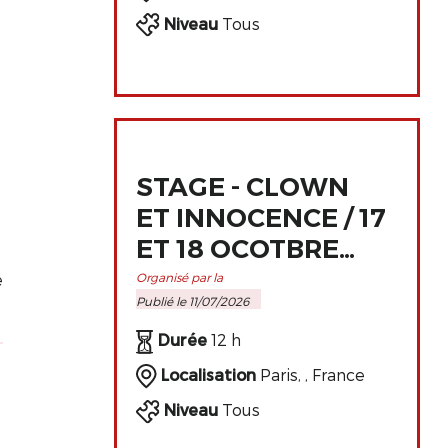
Niveau
Tous
STAGE - CLOWN
ET INNOCENCE / 17
ET 18 OCOTBRE
2026 À PARIS
e
Organisé par la
Publié le 11/07/2026
Durée
12 h
Localisation
Paris, , France
Niveau
Tous