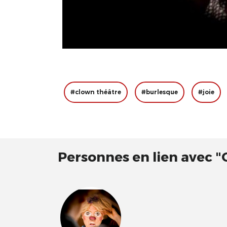
#clown théâtre
#burlesque
#joie
Personnes en lien avec ​