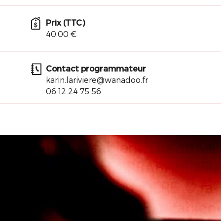
Prix (TTC)
40.00 €
Contact programmateur
karin.lariviere@wanadoo.fr
06 12 24 75 56