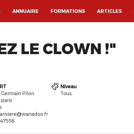
A
ANNUAIRE
FORMATIONS
ARTICLES
OSEZ LE CLOWN !"
RT
Niveau
e Germain Pilon
Tous
 paris
e
.lariviere@wanadoo.fr
247556