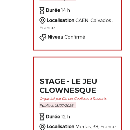
PERFECTIONNEMENT
DE L'ART
Durée
14 h
CLOWNESQUE
Localisation
CAEN, Calvados ,
France
Niveau
Confirmé
STAGE - LE JEU
CLOWNESQUE
Organisé par Cie Les Coulisses à Ressorts
Publié le 15/07/2026
Durée
12 h
n
Localisation
Merlas, 38, France