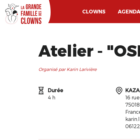
CLOWNS
AGEND
Atelier - ​"
Organisé par Karin Larivière
Durée
KAZA
4 h
16 ru
75018
Franc
karin
0612