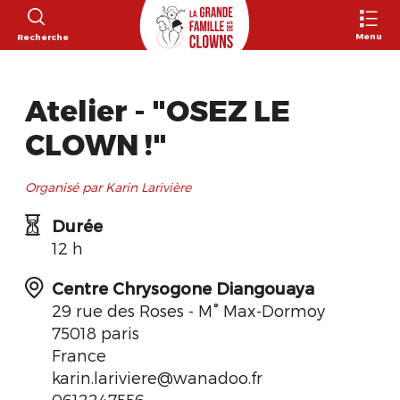
Menu
Recherche
Atelier - "OSEZ LE
CLOWN !"
Organisé par Karin Larivière
Durée
12 h
Centre Chrysogone Diangouaya
29 rue des Roses - M° Max-Dormoy
75018 paris
France
karin.lariviere@wanadoo.fr
0612247556