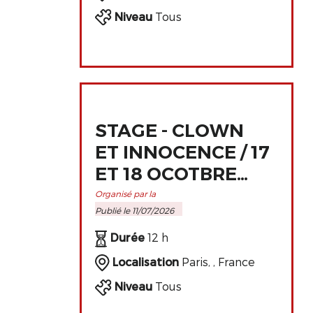
Niveau
Tous
STAGE - CLOWN
ET INNOCENCE / 17
ET 18 OCOTBRE
2026 À PARIS
Organisé par la
Publié le 11/07/2026
Durée
12 h
Localisation
Paris, , France
Niveau
Tous