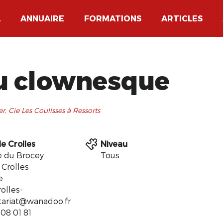
A
ANNUAIRE
FORMATIONS
ARTICLES
eu clownesque
, Cie Les Coulisses à Ressorts
e Crolles
Niveau
e du Brocey
Tous
 Crolles
e
olles-
tariat@wanadoo.fr
 08 01 81