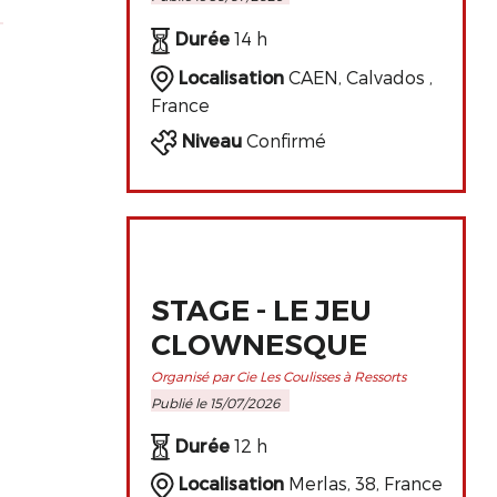
PERFECTIONNEMENT
DE L'ART
Durée
14 h
CLOWNESQUE
Localisation
CAEN, Calvados ,
France
Niveau
Confirmé
STAGE - LE JEU
CLOWNESQUE
Organisé par Cie Les Coulisses à Ressorts
Publié le 15/07/2026
Durée
12 h
Localisation
Merlas, 38, France