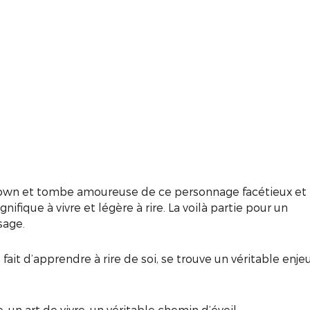
 clown et tombe amoureuse de ce personnage facétieux et
ique à vivre et légère à rire. La voilà partie pour un
sage.
ait d’apprendre à rire de soi, se trouve un véritable enje
, un art de vivre, un véritable chemin d’éveil.