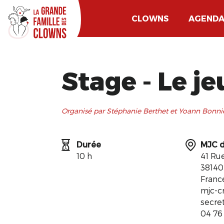
CLOWNS
AGEND
Stage - Le j
Organisé par Stéphanie Berthet et Yoann Bonnier
Durée
MJC d
10 h
41 Ru
38140
Franc
mjc-cr
secre
04 76