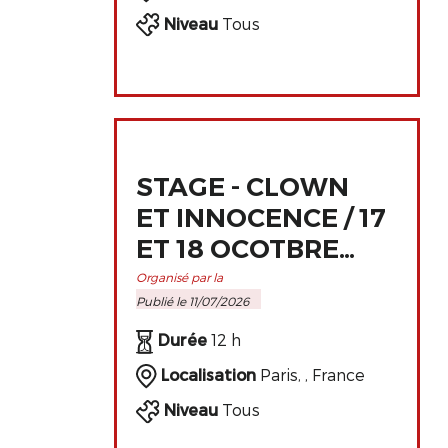
Niveau
Tous
STAGE - CLOWN
ET INNOCENCE / 17
ET 18 OCOTBRE
2026 À PARIS
Organisé par la
Publié le 11/07/2026
Durée
12 h
Localisation
Paris, , France
Niveau
Tous