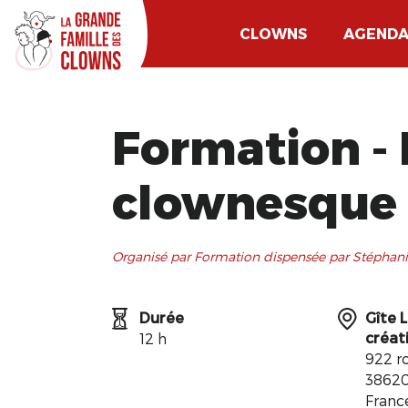
CLOWNS
AGEND
Formation - 
clownesque
Organisé par Formation dispensée par Stéphani
Durée
Gîte L
créat
12 h
922 ro
38620
Franc