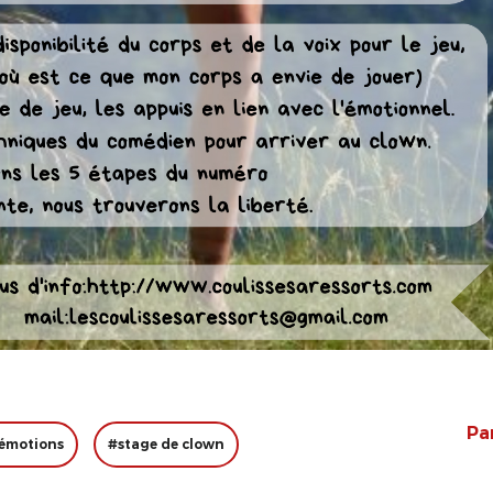
Pa
 émotions
#stage de clown