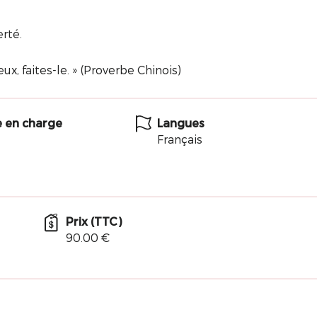
erté.
x, faites-le. » (Proverbe Chinois)
e en charge
Langues
Français
Prix (TTC)
90.00 €