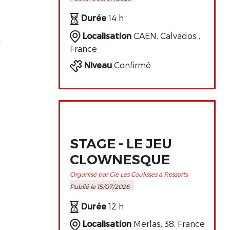
PERFECTIONNEMENT
DE L'ART
Durée
14 h
CLOWNESQUE
Localisation
CAEN, Calvados ,
France
Niveau
Confirmé
STAGE - LE JEU
CLOWNESQUE
Organisé par Cie Les Coulisses à Ressorts
Publié le 15/07/2026
Durée
12 h
Localisation
Merlas, 38, France