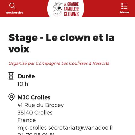
Menu
Recherche
Stage - Le clown et la
voix
Organisé par Compagnie Les Coulisses à Ressorts
Durée
10 h
MJC Crolles
41 Rue du Brocey
38140 Crolles
France
mjc-crolles-secretariat@wanadoo.fr
04 76 08 01 81