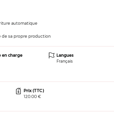
criture automatique
te de sa propre production
e en charge
Langues
Français
Prix (TTC)
120.00 €