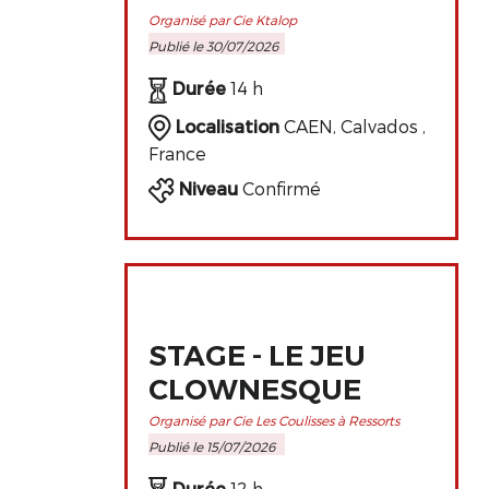
ET
Organisé par Cie Ktalop
Publié le 30/07/2026
PERFECTIONNEMENT
DE L'ART
Durée
14 h
CLOWNESQUE
Localisation
CAEN, Calvados ,
France
Niveau
Confirmé
STAGE - LE JEU
CLOWNESQUE
Organisé par Cie Les Coulisses à Ressorts
Publié le 15/07/2026
Durée
12 h