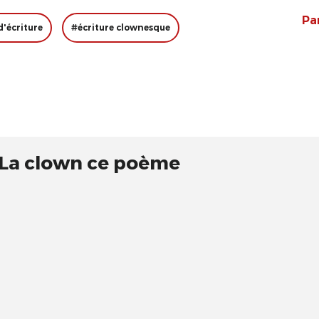
Pa
d'écriture
#écriture clownesque
 La clown ce poème