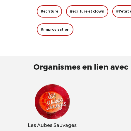
#écriture
#écriture et clown
#l'état 
#improvisation
Organismes en lien avec
Les Aubes Sauvages