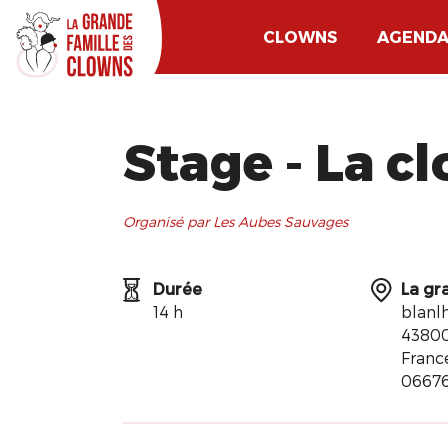
CLOWNS
AGEND
Stage - La c
Organisé par Les Aubes Sauvages
Durée
La gr
14 h
blanl
43800
Franc
0667