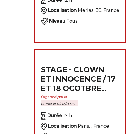
Localisation
Merlas, 38, France
Niveau
Tous
STAGE - CLOWN
ET INNOCENCE / 17
ET 18 OCOTBRE
2026 À PARIS
Organisé par la
Publié le 11/07/2026
Durée
12 h
Localisation
Paris, , France