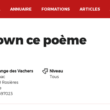
A
ANNUAIRE
FORMATIONS
ARTICLES
lown ce poème
ange des Vachers
Niveau
hac
Tous
 Rosières
e
697023