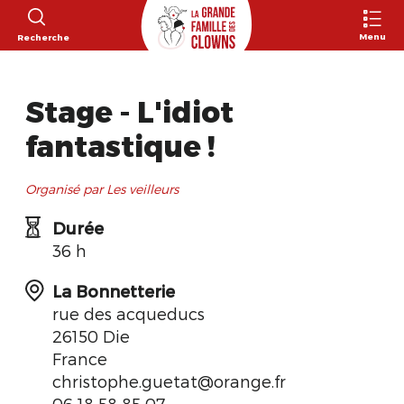
Menu
Recherche
Stage - L'idiot
fantastique !
Organisé par Les veilleurs
Durée
36 h
La Bonnetterie
rue des acqueducs
26150 Die
France
christophe.guetat@orange.fr
06 18 58 85 07