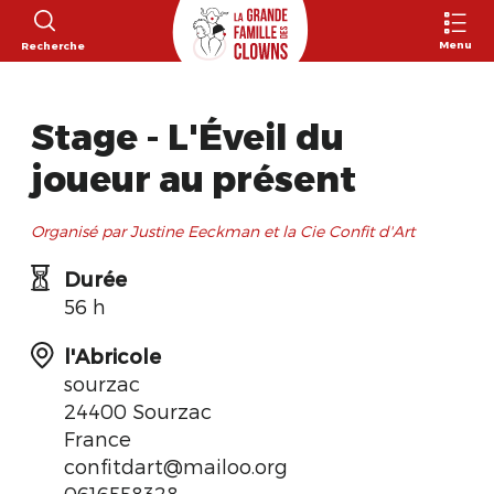
Menu
Recherche
Stage - L'Éveil du
joueur au présent
Organisé par Justine Eeckman et la Cie Confit d'Art
Durée
56 h
l'Abricole
sourzac
24400 Sourzac
France
confitdart@mailoo.org
0616558328