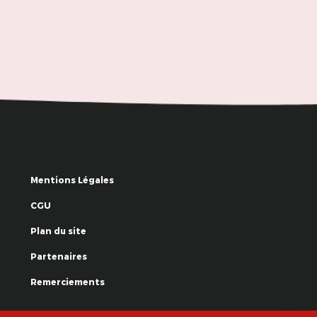
Mentions Légales
CGU
Plan du site
Partenaires
Remerciements
© La Grande Famille des Clowns - 2018