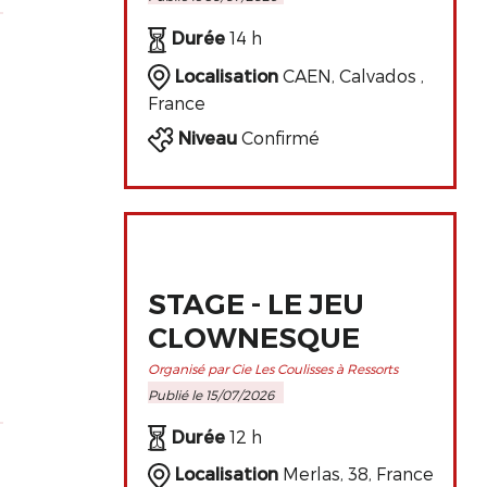
PERFECTIONNEMENT
DE L'ART
Durée
14 h
CLOWNESQUE
Localisation
CAEN, Calvados ,
France
Niveau
Confirmé
STAGE - LE JEU
CLOWNESQUE
Organisé par Cie Les Coulisses à Ressorts
Publié le 15/07/2026
Durée
12 h
Localisation
Merlas, 38, France