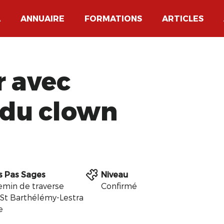
A
ANNUAIRE
FORMATIONS
ARTICLES
r avec
 du clown
es Pas Sages
Niveau
emin de traverse
Confirmé
 St Barthélémy-Lestra
e