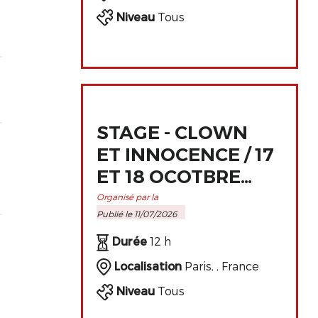
Niveau
Tous
STAGE - CLOWN
ET INNOCENCE / 17
ET 18 OCOTBRE
2026 À PARIS
Organisé par la
Publié le 11/07/2026
Durée
12 h
Localisation
Paris, , France
Niveau
Tous