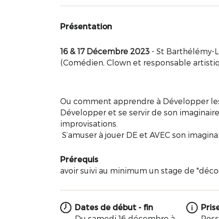
Présentation
16 & 17 Décembre 2023
- St Barthélémy-L
(Comédien, Clown et responsable artistiq
Ou comment apprendre à Développer les « 
Développer et se servir de son imaginair
improvisations.
S’amuser à jouer DE et AVEC son imaginai
Prérequis
avoir suivi au minimum un stage de "déc
Dates de début - fin
Pris
Du samedi 16 décembre à
Poss