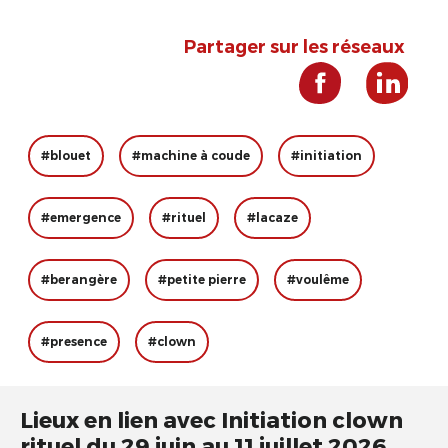
Partager sur les réseaux
#blouet
#machine à coude
#initiation
#emergence
#rituel
#lacaze
#berangère
#petite pierre
#voulême
#presence
#clown
Lieux en lien avec Initiation clown
rituel du 29 juin au 11 juillet 2026