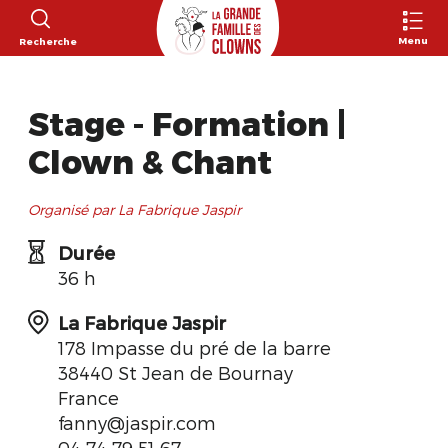
Menu
Recherche
Stage - Formation |
Clown & Chant
Organisé par La Fabrique Jaspir
Durée
36 h
La Fabrique Jaspir
178 Impasse du pré de la barre
38440 St Jean de Bournay
France
fanny@jaspir.com
04 74 79 51 67