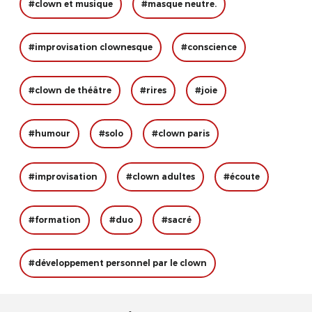
#clown et musique
#masque neutre.
#improvisation clownesque
#conscience
#clown de théâtre
#rires
#joie
#humour
#solo
#clown paris
#improvisation
#clown adultes
#écoute
#formation
#duo
#sacré
#développement personnel par le clown