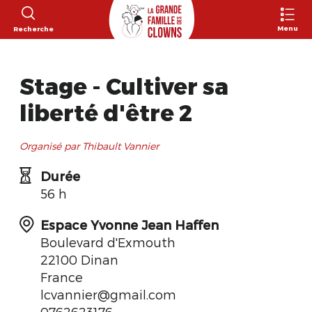
Menu
Recherche
Stage - Cultiver sa
liberté d'être 2
Organisé par Thibault Vannier
Durée
56 h
Espace Yvonne Jean Haffen
Boulevard d'Exmouth
22100 Dinan
France
lcvannier@gmail.com
0762623176