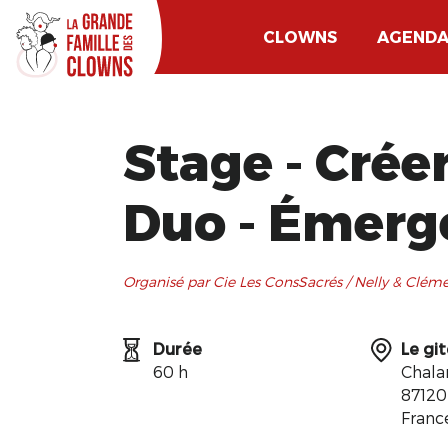
CLOWNS
AGEND
Stage - Crée
Duo - Émerg
Organisé par Cie Les ConsSacrés / Nelly & Clém
Durée
Le gi
60 h
Chala
8712
Franc