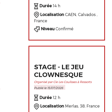
DE L'ART
Durée
14 h
CLOWNESQUE
Localisation
CAEN, Calvados ,
France
Niveau
Confirmé
e
STAGE - LE JEU
CLOWNESQUE
Organisé par Cie Les Coulisses à Ressorts
Publié le 15/07/2026
Durée
12 h
Localisation
Merlas, 38, France