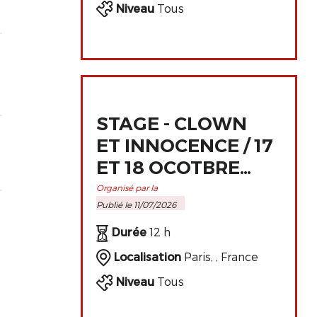
Niveau
Tous
STAGE - CLOWN
ET INNOCENCE / 17
ET 18 OCOTBRE
2026 À PARIS
Organisé par la
Publié le 11/07/2026
Durée
12 h
Localisation
Paris, , France
Niveau
Tous