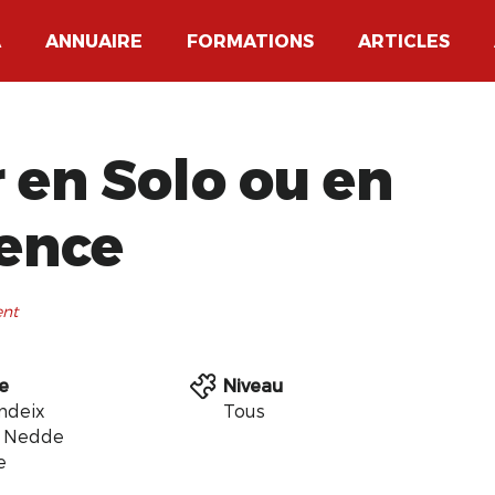
A
ANNUAIRE
FORMATIONS
ARTICLES
r en Solo ou en
ence
ent
te
Niveau
ndeix
Tous
0 Nedde
e