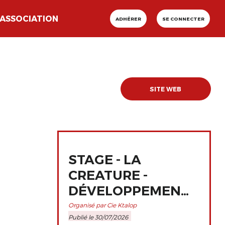
ASSOCIATION
ADHÉRER
SE CONNECTER
SITE WEB
STAGE - LA
CREATURE -
DÉVELOPPEMENT
ET
Organisé par Cie Ktalop
Publié le 30/07/2026
PERFECTIONNEMENT