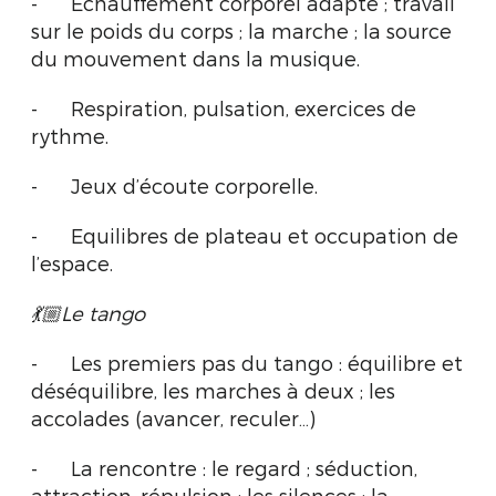
-
Echauffement corporel adapté ; travail
sur le poids du corps ; la marche ; la source
du mouvement dans la musique.
-
Respiration, pulsation, exercices de
rythme.
-
Jeux d’écoute corporelle.
-
Equilibres de plateau et occupation de
l’espace.
💃🏼Le tango
-
Les premiers pas du tango : équilibre et
déséquilibre, les marches à deux ;
les
accolades (avancer, reculer…)
-
La rencontre
: le regard ; séduction,
attraction, répulsion ; les silences ; la