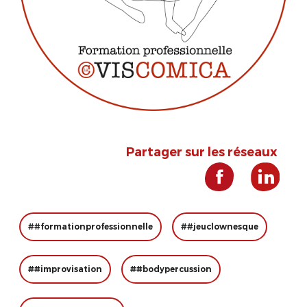
Partager sur les réseaux
##formationprofessionnelle
##jeuclownesque
##improvisation
##bodypercussion