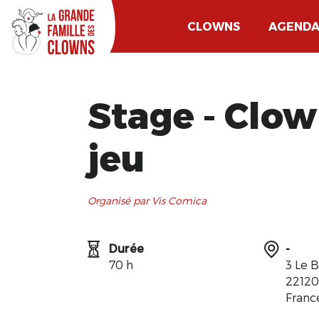
CLOWNS
AGEND
Stage - Clown
jeu
Organisé par Vis Comica
Durée
-
70 h
3 Le 
22120
Franc