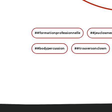
##formationprofessionnelle
##jeuclowne
##bodypercussion
##trouversonclown