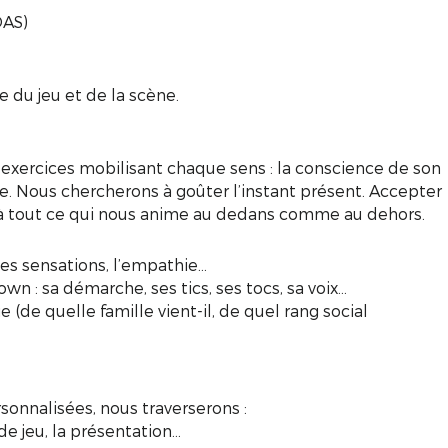
DAS)
e du jeu et de la scène.
exercices mobilisant chaque sens : la conscience de son
tre. Nous chercherons à goûter l’instant présent. Accepter
l à tout ce qui nous anime au dedans comme au dehors.
 les sensations, l’empathie…
wn : sa démarche, ses tics, ses tocs, sa voix…
e (de quelle famille vient-il, de quel rang social
rsonnalisées, nous traverserons :
e jeu, la présentation...