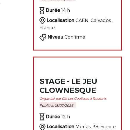
PERFECTIONNEMENT
DE L'ART
Durée
14 h
CLOWNESQUE
Localisation
CAEN, Calvados ,
France
Niveau
Confirmé
STAGE - LE JEU
CLOWNESQUE
Organisé par Cie Les Coulisses à Ressorts
Publié le 15/07/2026
Durée
12 h
Localisation
Merlas, 38, France