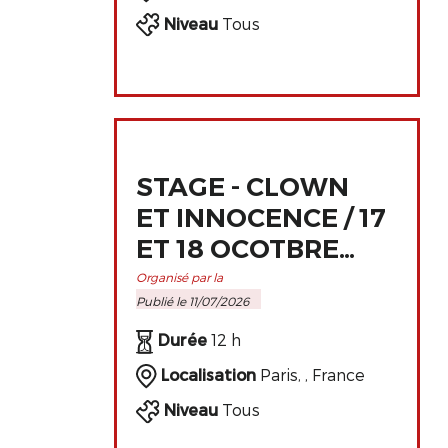
Niveau
Tous
STAGE - CLOWN
ET INNOCENCE / 17
ET 18 OCOTBRE
2026 À PARIS
Organisé par la
Publié le 11/07/2026
Durée
12 h
Localisation
Paris, , France
Niveau
Tous