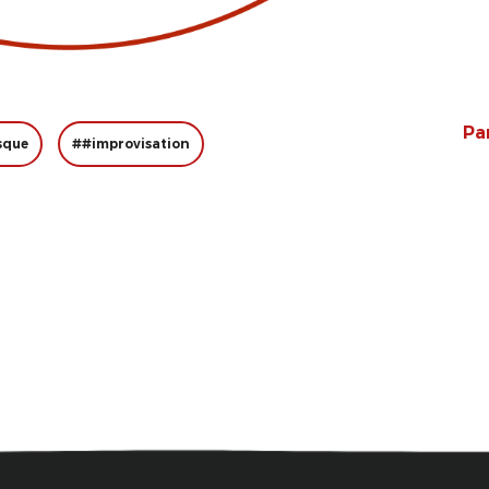
Pa
sque
##improvisation