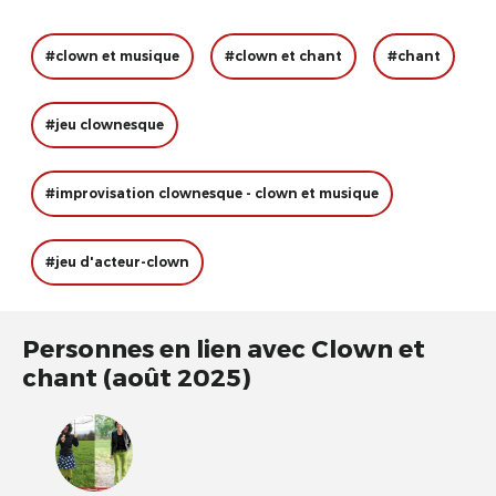
#clown et musique
#clown et chant
#chant
#jeu clownesque
#improvisation clownesque - clown et musique
#jeu d'acteur-clown
Personnes en lien avec Clown et
chant (août 2025)